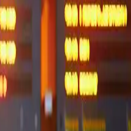
——出发板上显示您实际出发时间的信息通常比航空公司应用程序
时
请提前预订乘车服务
或使用
私人接送服务
；价格和选项可在
接送费
仍然适用100毫升液体限制
——一些配备新型CT扫描仪的欧盟机场
是航站楼的瓶颈：当8月份多趟航班同时登机时，队伍会迅速增长——