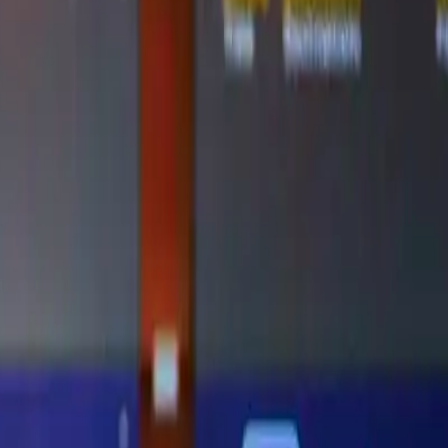
大多数航空公司都需要在柜台进行证件检查，无论您是否持有登机
0分钟，在小型岛屿机场，关闭的柜台意味着错过航班，因为没有其他