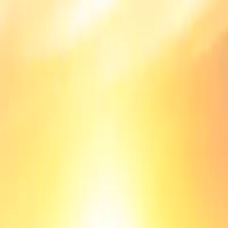
Volotea, Transavia ve Jet2.com
gibi firmalar tarafından işletilir ve
ğında ve ara aylarda (Mayıs ve Ekim) en düşüktür; Temmuz-Ağustos
e göre değişiklik gösterir, bu nedenle rezervasyon yapmadan önce
Resmi Web Sitesi
Daha fazla bilgi
Daha fazla bilgi
Daha fazla bilgi