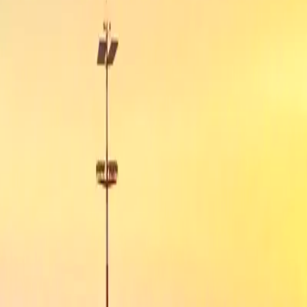
OS
BA
DE
-
U2
EJU
DS
WK