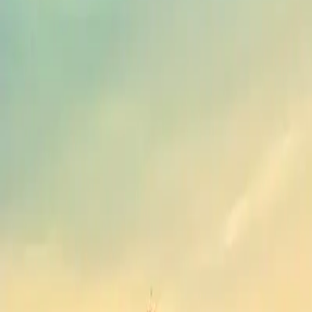
Bütçe havayolları, Mykonos'un yaz trafiğinin büyük bir bölümünü oluş
Mykonos'u Birleşik Krallık, İtalya, Fransa, Almanya ve ötesindeki şe
zirve fiyatları tam hizmet veren taşıyıcılarla rekabet edebilir.
Mykonos Havalimanı'nda (JMK) hizmet v
Aşağıdaki tablo, JMK'ya hizmet veren havayollarını, IATA kodları ve r
güncel tarifeleri doğrudan havayoluyla onaylayın.
Havayolu
Aegean Airlines
Air France
Arkia Israeli Airlines