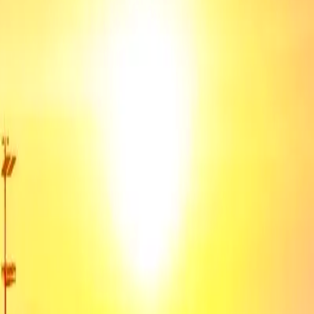
Daha fazla bilgi
Daha fazla bilgi
Daha fazla bilgi
Daha fazla bilgi
Daha fazla bilgi
Daha fazla bilgi
Daha fazla bilgi
Daha fazla bilgi