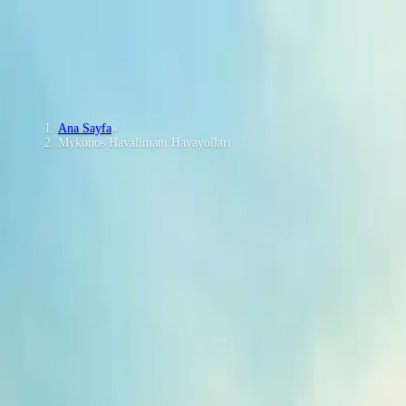
Mykonos
Uluslararası Havaalanı
Uçuşlar
Gelenler
Gidişler
Havayolları
Ana Sayfa
»
Mykonos Havalimanı Havayolları
Havaalanı Rehberi
Terminaller
Otopark
Havalimanında Aktarma
Havaalanı Otelleri
Ulaşım
Mykonos Havaalanından Feribot Terminaline Ulaşım
Havaalanından Şehir Merkezine
Servis / Otobüs
Tren
Havaalanı Taksim
Şehir Taksi
Özel Transferler
Havalimanı Araç Kiralama