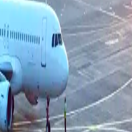
VY
WUK
sel rotaları erken rezerve edin; kış için — veya doğrudan rotası olmaya
p çıkarıldığı için, havayoluyla tarifeyi yeniden onaylayın.
 yeri.