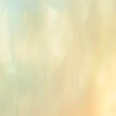
tam hizmet ve düşük maliyetli havayolları ile bir avuç uzun menzilli ve c
e bağlıdır: Mykonos, Yunanistan'daki en mevsimsel havalimanlarından bi
a gerçekten neyin operasyonel olduğunu açıklar.
taların büyük çoğunluğu — British Airways, easyJet, Lufthansa, Ryanair
u pencerenin dışında çoğu tamamen durur.
Karar kuralı:
Kasım ve Nisan 
imanı (ATH)
üzerinden iç hatlardır. Yunan taşıyıcıları
Aegean Airlines,
 gerçekleştirirler. Sezon dışı Mykonos seyahatlerinin neredeyse tamamı, 