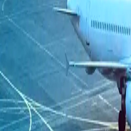
Vueling Airlines
Wizz Air
Doğru uçuşu bulma
Karar kuralı:
yaz seyahati için, en iyi fiyatlar için doğrudan mevsim
Atina (ATH) bağlantılarını arayın. Mevsimsel rotalar yıldan yıla ekleni
GetExperience.com
Her zevke ve en iyi fiyatlarla turlar, geziler, spor ve eğlence için pazar