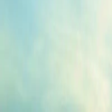
Hakkında
Seyahat Rehberi
Türkçe
25
°C
Açık gökyüzü
Bağımsız, resmi olmayan rehber — Mykonos Uluslararası Havalimanı, işl
Mykonos Havalimanı Havayolları
JMK'ya ve JMK'dan uçuşu olan ve yıl boyunca sefer yapan tüm ha