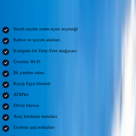
dünyanın en kozmopolit destinasyonlarından birine hizmet
vermektedir. Bu nedenle, olanakları sayısı sınırlı ancak kalitesi
yüksektir. Mevcut hizmetler şunları içermektedir:
Sınırlı sayıda yeme-içme seçeneği
Kahve ve içecek alanları
Kompakt bir Duty-Free mağazası
Ücretsiz Wi-Fi
İlk yardım odası
Kayıp Eşya hizmeti
ATM'ler
Döviz bürosu
Araç kiralama masaları
Ücretsiz şarj noktaları