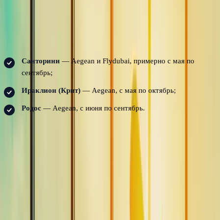
перевозчики выполняют рейсы несколько раз в день, а летом
частота увеличивается.
Между островами лето 2026 года предлагает три полезных
прямых рейса, все сезонные:
Санторини
— Aegean и Flydubai, примерно с мая по
сентябрь;
Ираклион (Крит)
— Aegean, с мая по октябрь;
Родос
— Aegean, с июня по сентябрь.
За пределами этих месяцев, перелеты между островами по
воздуху означают возвращение через Афины — именно поэтому
многие путешественники предпочитают паромы; посмотрите,
как работает
трансфер из аэропорта в порт для паромов
, если вы
планируете стыковку в тот же день.
Международные рейсы летом 2026 года
Международная карта плотна с июня по сентябрь и быстро