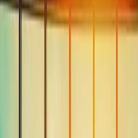
Куда JMK полетит в 2026 году: 49 направлений,
круглогодичные полеты в Афины, новые маршруты и
советы по бронированию.
Обновлено
:
10 июня 2026 г.
Летом 2026 года из
аэропорта Миконоса (JMK)
будут
выполняться прямые рейсы по
49 направлениям в 21 страну
.
Aegean Airlines
является крупнейшим перевозчиком, выполняя
около 53 вылетов в неделю, за ней следуют easyJet, Ryanair и
итальянская Neos; тремя самыми загруженными маршрутами
являются
Афины, Лондон Хитроу и Париж Орли
. Рейс в
Афины — это круглогодичная жизненно важная артерия острова
— около
40 минут
полета, несколько раз в день — в то время как
почти все остальное сезонно, работает примерно с
мая по
октябрь
. Новинка 2026 года: Kuwait Airways и ITA Airways из
Рима. Вот как на самом деле работает сеть и как ей
пользоваться.
Прибытие и вылет в реальном времени