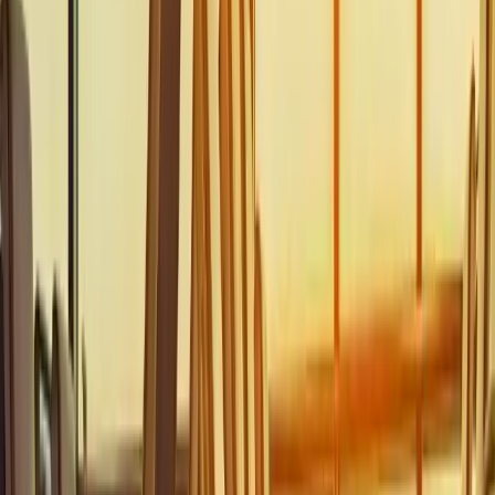
Пограничный контроль осуществляется там, а не на Миконосе.
Добраться до аэропорта для вылета — это то, что посетители
чаще всего недооценивают: на Миконосе всего около 30–35
лицензированных такси, поэтому в пик сезона бронируйте
поездку заранее и закладывайте дополнительное время —
расходы и варианты расписаны в
руководстве по стоимости
трансфера
. Едете сами? Заправьте машину перед сдачей и
заложите время на возврат арендованного автомобиля.
Авиабилеты на Миконос: Часто
задаваемые вопросы
Какие авиакомпании летают прямыми рейсами на Миконос
в 2026 году?
Открыт ли аэропорт Миконоса зимой?
Сколько длится перелет из Афин на Миконос?
Есть ли прямые рейсы на Миконос из США?
Как рано мне следует прибыть в аэропорт Миконоса для
вылета?